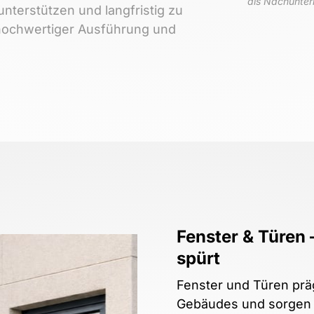
als 
Nachunter
unterstützen 
und 
langfristig 
zu 
hochwertiger 
Ausführung 
und 
Fenster & Türen –
spürt
Fenster und Türen prä
Gebäudes und sorgen gl