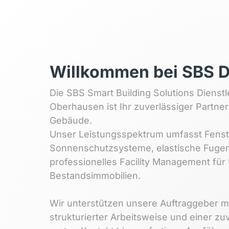
Willkommen 
bei 
SBS 
D
Die 
SBS 
Smart 
Building 
Solutions 
Dienstl
Oberhausen 
ist 
Ihr 
zuverlässiger 
Partner
Gebäude.

Unser 
Leistungsspektrum 
umfasst 
Fens
Sonnenschutzsysteme, 
elastische 
Fugen
professionelles 
Facility 
Management 
für 
Bestandsimmobilien.

Wir 
unterstützen 
unsere 
Auftraggeber 
mi
strukturierter 
Arbeitsweise 
und 
einer 
zuv