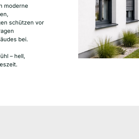
n moderne 
en, 
n schützen vor 
ragen 
äudes bei.

 – hell, 
eszeit.