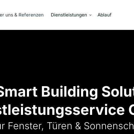
er uns & Referenzen
Dienstleistungen
Ablauf
mart Building Solut
stleistungsservice
für Fenster, Türen & Sonnensc