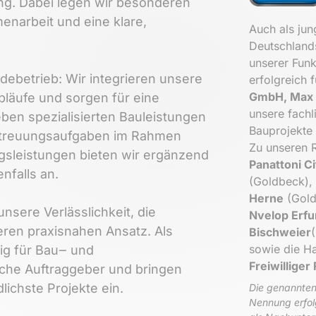
g. 
Dabei 
legen 
wir 
besonderen 
enarbeit 
und 
eine 
klare, 
Auch 
als 
jun
Deutschland
unserer 
Funk
ebetrieb: 
Wir 
integrieren 
unsere 
erfolgreich 
f
GmbH, 
Max 
bläufe 
und 
sorgen 
für 
eine 
unsere 
fachl
ben 
spezialisierten 
Bauleistungen 
Bauprojekte 
treuungsaufgaben 
im 
Rahmen 
Zu 
unseren 
gsleistungen 
bieten 
wir 
ergänzend 
Panattoni 
Ci
nfalls 
an.

(Goldbeck), 
Herne
(Gold
unsere 
Verlässlichkeit, 
die 
Nvelop 
Erfu
eren 
praxisnahen 
Ansatz. 
Als 
Bischweier
sowie 
die 
Ha
ig 
für 
Bau‒
und 
Freiwilliger 
che 
Auftraggeber 
und 
bringen 
lichste 
Projekte 
ein.

Die 
genannten
Nennung 
erfol