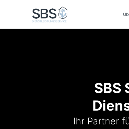
Fenster & Türen
Üb
Sonnenschutzsyste
me
Elastische
Fugenabdichtung
Facility
Management
SBS S
Dien
Ihr Partner 