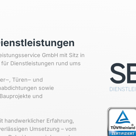
ienstleistungen
eistungsservice 
GmbH 
mit 
Sitz 
in 
 
für 
Dienstleistungen 
rund 
ums 
ter‒
, 
Türen‒
und 
abdichtungen 
sowie 
Bauprojekte 
und 
t 
handwerklicher 
Erfahrung, 
erlässigen 
Umsetzung 
– 
vom 