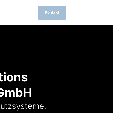
Kontakt
ions 
 GmbH
hutzsysteme, 