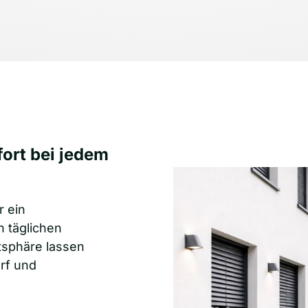
rt bei jedem 
 ein 
täglichen 
tsphäre lassen 
rf und 