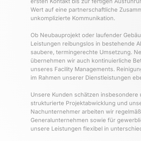
ersten 
Kontakt 
bis 
zur 
fertigen 
Ausführun
Wert 
auf 
eine 
partnerschaftliche 
Zusamm
unkomplizierte 
Kommunikation.

Ob 
Neubauprojekt 
oder 
laufender 
Gebäud
Leistungen 
reibungslos 
in 
bestehende 
A
saubere, 
termingerechte 
Umsetzung. 
Ne
übernehmen 
wir 
auch 
kontinuierliche 
Be
unseres 
Facility 
Managements. 
Reinigun
im 
Rahmen 
unserer 
Dienstleistungen 
ebe
Unsere 
Kunden 
schätzen 
insbesondere 
strukturierte 
Projektabwicklung 
und 
uns
Nachunternehmer 
arbeiten 
wir 
regelmäß
Generalunternehmen 
sowie 
für 
gewerbli
unsere 
Leistungen 
flexibel 
in 
unterschied