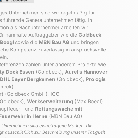
ges 
Unternehmen 
sind 
wir 
regelmäßig 
für 
s 
führende 
Generalunternehmen 
tätig. 
In 
tion 
als 
Nachunternehmer 
arbeiten 
wir 
ür 
namhafte 
Auftraggeber 
wie 
die 
Goldbeck 
Boegl 
sowie 
die 
MBN 
Bau 
AG
und 
bringen 
iche 
Kompetenz 
zuverlässig 
in 
anspruchsvolle 
Referenzen 
zählen 
unter 
anderem 
Projekte 
wie 
ty 
Dock 
Essen
(Goldbeck), 
Aurelis 
Hannover
DHL 
Bayer 
Bergkamen
(Goldbeck), 
Prologis 
beck) 
rt
(Goldbeck 
GmbH), 
ICC 
(Goldbeck), 
Werkserweiterung
(Max 
Boegl) 
uptfeuer‒ 
und 
Rettungswache 
mit 
Feuerwehr 
in 
Herne
(MBN 
Bau 
AG).
 
Unternehmen 
sind 
eingetragene 
Marken. 
Die 
gt 
ausschließlich 
zur 
Beschreibung 
unserer 
Tätigkeit 